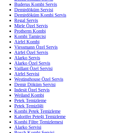
Buderus Kombi Servis
Demirdöküm Servisi
Demirdöküm Kombi Servis
Regal Servis
Miele Özel Servis
Protherm Kombi
Kombi Tamircisi
Airfel Kombi
Viessmann Özel Servis
Airfel Özel Servis
Alarko Servis
Alarko Özel Servis
Vaillant Özel Servisi
Airfel Servisi
Westinghouse Özel Servis
Demir Döküm Servisi
Indesit Özel Servis
Weiland Kombi
Petek Temizleme
Petek Temizliği
Kombi Petek Temizleme
Kalorifer Peteği Temizleme
Kombi Filtre Temizlemesi
Alarko Servisi
Bosch Kombi Servisi