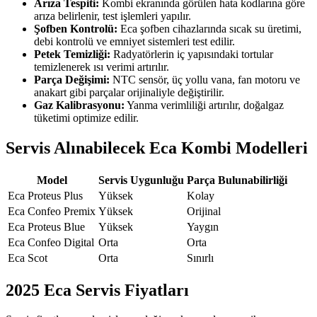
Arıza Tespiti:
Kombi ekranında görülen hata kodlarına göre
arıza belirlenir, test işlemleri yapılır.
Şofben Kontrolü:
Eca şofben cihazlarında sıcak su üretimi,
debi kontrolü ve emniyet sistemleri test edilir.
Petek Temizliği:
Radyatörlerin iç yapısındaki tortular
temizlenerek ısı verimi artırılır.
Parça Değişimi:
NTC sensör, üç yollu vana, fan motoru ve
anakart gibi parçalar orijinaliyle değiştirilir.
Gaz Kalibrasyonu:
Yanma verimliliği artırılır, doğalgaz
tüketimi optimize edilir.
Servis Alınabilecek Eca Kombi Modelleri
Model
Servis Uygunluğu
Parça Bulunabilirliği
Eca Proteus Plus
Yüksek
Kolay
Eca Confeo Premix
Yüksek
Orijinal
Eca Proteus Blue
Yüksek
Yaygın
Eca Confeo Digital
Orta
Orta
Eca Scot
Orta
Sınırlı
2025 Eca Servis Fiyatları