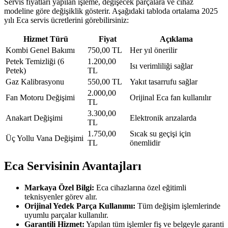
Servis fiyatları yapılan işleme, değişecek parçalara ve cihaz
modeline göre değişiklik gösterir. Aşağıdaki tabloda ortalama 2025
yılı Eca servis ücretlerini görebilirsiniz:
Hizmet Türü
Fiyat
Açıklama
Kombi Genel Bakımı
750,00 TL
Her yıl önerilir
Petek Temizliği (6
1.200,00
Isı verimliliği sağlar
Petek)
TL
Gaz Kalibrasyonu
550,00 TL
Yakıt tasarrufu sağlar
2.000,00
Fan Motoru Değişimi
Orijinal Eca fan kullanılır
TL
3.300,00
Anakart Değişimi
Elektronik arızalarda
TL
1.750,00
Sıcak su geçişi için
Üç Yollu Vana Değişimi
TL
önemlidir
Eca Servisinin Avantajları
Markaya Özel Bilgi:
Eca cihazlarına özel eğitimli
teknisyenler görev alır.
Orijinal Yedek Parça Kullanımı:
Tüm değişim işlemlerinde
uyumlu parçalar kullanılır.
Garantili Hizmet:
Yapılan tüm işlemler fiş ve belgeyle garanti