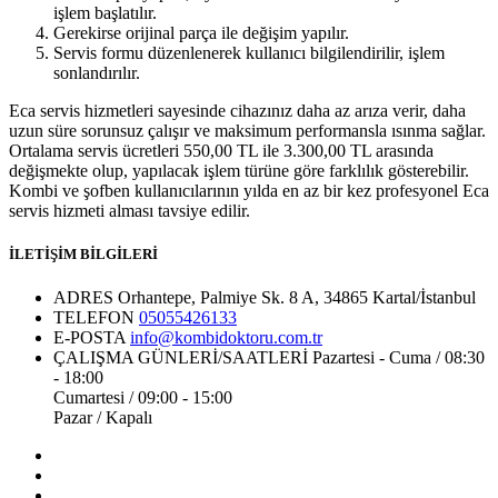
işlem başlatılır.
Gerekirse orijinal parça ile değişim yapılır.
Servis formu düzenlenerek kullanıcı bilgilendirilir, işlem
sonlandırılır.
Eca servis hizmetleri sayesinde cihazınız daha az arıza verir, daha
uzun süre sorunsuz çalışır ve maksimum performansla ısınma sağlar.
Ortalama servis ücretleri 550,00 TL ile 3.300,00 TL arasında
değişmekte olup, yapılacak işlem türüne göre farklılık gösterebilir.
Kombi ve şofben kullanıcılarının yılda en az bir kez profesyonel Eca
servis hizmeti alması tavsiye edilir.
İLETİŞİM BİLGİLERİ
ADRES
Orhantepe, Palmiye Sk. 8 A, 34865 Kartal/İstanbul
TELEFON
05055426133
E-POSTA
info@kombidoktoru.com.tr
ÇALIŞMA GÜNLERİ/SAATLERİ
Pazartesi - Cuma / 08:30
- 18:00
Cumartesi / 09:00 - 15:00
Pazar / Kapalı