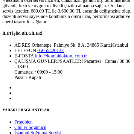
Viessmann özel servis hizmeti, cihazınızın garanti dışı durumlarında
güvenli, hızlı ve uygun maliyetli çözüm almanızı sağlar. Ortalama
servis ücretleri 600,00 TL ile 3.600,00 TL arasında değişmekte olup,
düzenli servis sayesinde kombinizin ömrü uzar, performansı artar ve
enerji tasarrufu sağlanır.
İLETİŞİM BİLGİLERİ
ADRES
Orhantepe, Palmiye Sk. 8 A, 34865 Kartal/İstanbul
TELEFON
05055426133
E-POSTA
info@kombidoktoru.com.tr
ÇALIŞMA GÜNLERİ/SAATLERİ
Pazartesi - Cuma / 08:30
- 18:00
Cumartesi / 09:00 - 15:00
Pazar / Kapalı
YARARLI BAĞLANTILAR
Frigobien
Chiller Soğutucu
İstanbul Soğutma Servisi