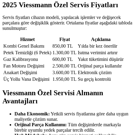
2025 Viessmann Özel Servis Fiyatları
Servis fiyatları cihazın modeli, yapılacak işlemler ve değişecek
parçalara göre değişiklik gösterir. Ortalama fiyatlar aşağıdaki tabloda
sunulmuştur:
Hizmet
Fiyat
Açıklama
Kombi Genel Bakımı
850,00 TL
Yılda bir kez önerilir
Petek Temizliği (6 Petek)
1.300,00 TL
Isıtma verimini artırır
Gaz Kalibrasyonu
600,00 TL
Yakıt tüketimini düşürür
Fan Motoru Değişimi
2.500,00 TL
Orijinal parça kullanılır
Anakart Değişimi
3.600,00 TL
Elektronik çözüm
Üç Yollu Vana Değişimi
1.950,00 TL
Su geçiş kontrolü
Viessmann Özel Servisi Almanın
Avantajları
Daha Ekonomik:
Yetkili servis fiyatlarına göre daha uygun
maliyetle çözüm sunar.
Orijinal Parça Kullanımı:
Tüm değişimlerde markayla
birebir uyumlu yedek parçalar tercih edilir.