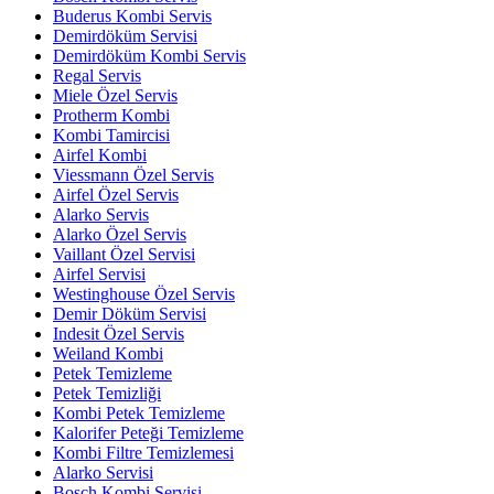
Buderus Kombi Servis
Demirdöküm Servisi
Demirdöküm Kombi Servis
Regal Servis
Miele Özel Servis
Protherm Kombi
Kombi Tamircisi
Airfel Kombi
Viessmann Özel Servis
Airfel Özel Servis
Alarko Servis
Alarko Özel Servis
Vaillant Özel Servisi
Airfel Servisi
Westinghouse Özel Servis
Demir Döküm Servisi
Indesit Özel Servis
Weiland Kombi
Petek Temizleme
Petek Temizliği
Kombi Petek Temizleme
Kalorifer Peteği Temizleme
Kombi Filtre Temizlemesi
Alarko Servisi
Bosch Kombi Servisi