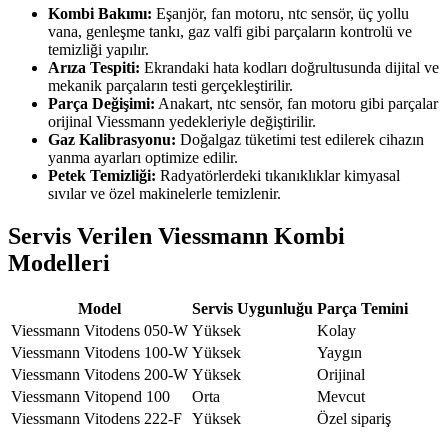
Kombi Bakımı:
Eşanjör, fan motoru, ntc sensör, üç yollu
vana, genleşme tankı, gaz valfi gibi parçaların kontrolü ve
temizliği yapılır.
Arıza Tespiti:
Ekrandaki hata kodları doğrultusunda dijital ve
mekanik parçaların testi gerçekleştirilir.
Parça Değişimi:
Anakart, ntc sensör, fan motoru gibi parçalar
orijinal Viessmann yedekleriyle değiştirilir.
Gaz Kalibrasyonu:
Doğalgaz tüketimi test edilerek cihazın
yanma ayarları optimize edilir.
Petek Temizliği:
Radyatörlerdeki tıkanıklıklar kimyasal
sıvılar ve özel makinelerle temizlenir.
Servis Verilen Viessmann Kombi
Modelleri
Model
Servis Uygunluğu
Parça Temini
Viessmann Vitodens 050-W
Yüksek
Kolay
Viessmann Vitodens 100-W
Yüksek
Yaygın
Viessmann Vitodens 200-W
Yüksek
Orijinal
Viessmann Vitopend 100
Orta
Mevcut
Viessmann Vitodens 222-F
Yüksek
Özel sipariş