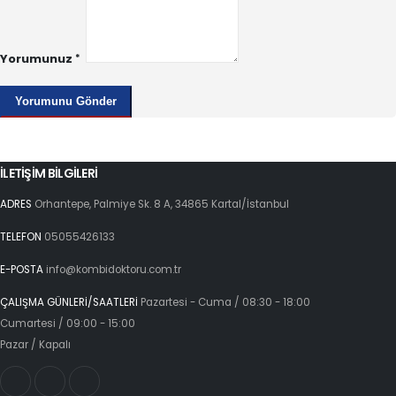
Yorumunuz
İLETİŞİM BİLGİLERİ
ADRES
Orhantepe, Palmiye Sk. 8 A, 34865 Kartal/İstanbul
TELEFON
05055426133
E-POSTA
info@kombidoktoru.com.tr
ÇALIŞMA GÜNLERİ/SAATLERİ
Pazartesi - Cuma / 08:30 - 18:00
Cumartesi / 09:00 - 15:00
Pazar / Kapalı