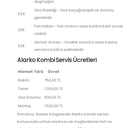
düşmüştür.
Gaz Eksikliği - Gaz kaçağı tespiti ve dolumu
E04
gereklidir.
Fan Hatası - Fan motoru veya kontrol kartı arızalı
E05
olabilir.
Sensör Arızası - Sıcaklık sensörü veya basınç
E06
sensörü kontrol edilmelidir.
Alarko Kombi Servis Ücretleri
Hizmet Türü
Ücret
Bakım
750,00 TL
Tamir
1.200,00 TL
Gaz Dolumu
500,00 TL
Montaj
1.500,00 TL
Firmamız, Adalar bölgesinde Alarko kombi servisi
konusunda uzman kadrosu ile müşterilerine hızlı ve