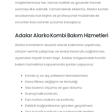
müşterilerimize her zaman kaliteli ve güvenilir hizmet
sunmayı ilke edindik. Uzman teknik ekibimiz, Alarko kombi
arızalarında hızlı teşhis ve profesyonel müdahale ile
sorunları kısa sürede çözüme kavuşturur.
Adalar Alarko Kombi Bakım Hizmetleri
Alarko kombilerin düzenli olarak bakımının yapılması,
cihazın verimli çalışması ve enerji tasarrufu sağlanması
açısından hayati önem taşır. Adalar bölgesindeki kombi
bakım hizmetimiz kapsamında şunları yapıyoruz:
Kombi iç ve dış ünitelerin temizlenmesi
Hava filtresi değişimi ve temizliği
Gaz basıncı ölçümü ve gaz dolumu
Drenaj hattı kontrolü
Fan motoru bakımı ve kontrolü
Elektrik bağlantılarının gözden geçirilmesi
Gaz kaçağı kontrolü ve sızdırmazlık testleri