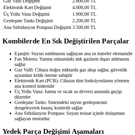
Gaz Valfi Değişimi
2.800,00 TL
Elektronik Kart Değişimi
4.000,00 TL
Üç Yollu Vana Değişimi
1.900,00 TL
Genleşme Tankı Değişimi
2.200,00 TL
Ana Sirkülasyon Pompası Değişimi
3.500,00 TL
Kombilerde En Sık Değiştirilen Parçalar
Eşanjör: Suyun ısıtılmasını sağlayan ana ısı transfer elemanıdır
Fan Motoru: Yanma odasındaki atık gazların dışarı atılmasını
sağlar
Gaz Valfi: Cihaza doğru miktarda gaz akışı sağlar, güvenlik
açısından kritik öneme sahiptir
Elektronik Kart (PCB): Cihazın tüm fonksiyonlarını yöneten
ana kontrol ünitesidir
Üç Yollu Vana: Isıtma ve sıcak su devresi arasında geçişi
düzenler
Genleşme Tankı: Sistemdeki suyun genleşmesini
dengeleyerek basınç kontrolü sağlar
Ana Sirkülasyon Pompası: Suyun tesisat içinde dolaşımını
sağlayan motordur
Yedek Parça Değişimi Aşamaları