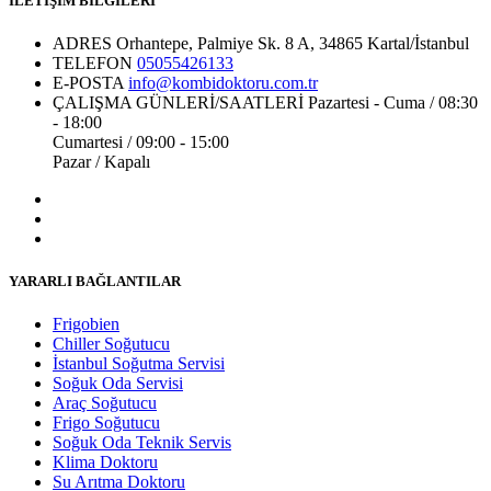
İLETİŞİM BİLGİLERİ
ADRES
Orhantepe, Palmiye Sk. 8 A, 34865 Kartal/İstanbul
TELEFON
05055426133
E-POSTA
info@kombidoktoru.com.tr
ÇALIŞMA GÜNLERİ/SAATLERİ
Pazartesi - Cuma / 08:30
- 18:00
Cumartesi / 09:00 - 15:00
Pazar / Kapalı
YARARLI BAĞLANTILAR
Frigobien
Chiller Soğutucu
İstanbul Soğutma Servisi
Soğuk Oda Servisi
Araç Soğutucu
Frigo Soğutucu
Soğuk Oda Teknik Servis
Klima Doktoru
Su Arıtma Doktoru