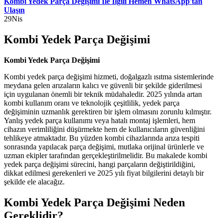
Kombi Yedek Parça Değişimi İle İlgili Hemen WhatsApp'tan
Ulaşın
29
Nis
Kombi Yedek Parça Değişimi
Kombi Yedek Parça Değişimi
Kombi yedek parça değişimi hizmeti, doğalgazlı ısıtma sistemlerinde
meydana gelen arızaların kalıcı ve güvenli bir şekilde giderilmesi
için uygulanan önemli bir teknik müdahaledir. 2025 yılında artan
kombi kullanım oranı ve teknolojik çeşitlilik, yedek parça
değişiminin uzmanlık gerektiren bir işlem olmasını zorunlu kılmıştır.
Yanlış yedek parça kullanımı veya hatalı montaj işlemleri, hem
cihazın verimliliğini düşürmekte hem de kullanıcıların güvenliğini
tehlikeye atmaktadır. Bu yüzden kombi cihazlarında arıza tespiti
sonrasında yapılacak parça değişimi, mutlaka orijinal ürünlerle ve
uzman ekipler tarafından gerçekleştirilmelidir. Bu makalede kombi
yedek parça değişimi sürecini, hangi parçaların değiştirildiğini,
dikkat edilmesi gerekenleri ve 2025 yılı fiyat bilgilerini detaylı bir
şekilde ele alacağız.
Kombi Yedek Parça Değişimi Neden
Gereklidir?