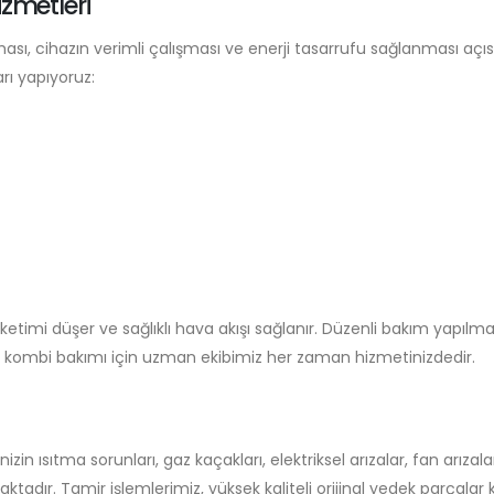
zmetleri
ası, cihazın verimli çalışması ve enerji tasarrufu sağlanması açı
ı yapıyoruz:
ketimi düşer ve sağlıklı hava akışı sağlanır. Düzenli bakım yapılm
ec kombi bakımı için uzman ekibimiz her zaman hizmetinizdedir.
in ısıtma sorunları, gaz kaçakları, elektriksel arızalar, fan arıza
tadır. Tamir işlemlerimiz, yüksek kaliteli orijinal yedek parçalar k