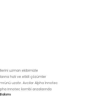
llerini uzman ekibimizle
rına hızlı ve etkili çözümler
ömrünü uzatır. Avcılar Alpha Innotec
Alpha Innotec kombi arızalarında
Bakımı