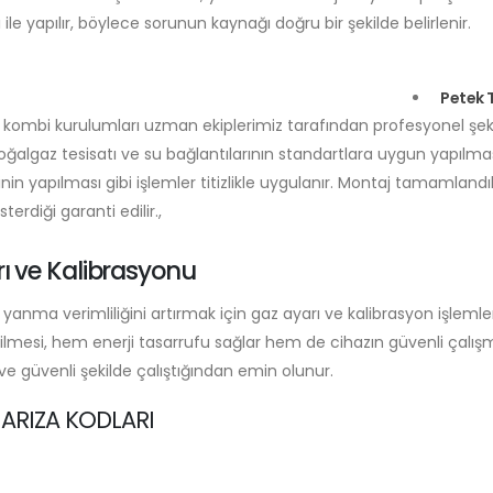
 ile yapılır, böylece sorunun kaynağı doğru bir şekilde belirlenir.
Petek T
 kombi kurulumları uzman ekiplerimiz tarafından profesyonel şeki
doğalgaz tesisatı ve su bağlantılarının standartlara uygun yapılma
inin yapılması gibi işlemler titizlikle uygulanır. Montaj tamamlandı
rdiği garanti edilir.,
ı ve Kalibrasyonu
 yanma verimliliğini artırmak için gaz ayarı ve kalibrasyon işlemle
dilmesi, hem enerji tasarrufu sağlar hem de cihazın güvenli çalış
e güvenli şekilde çalıştığından emin olunur.
 ARIZA KODLARI