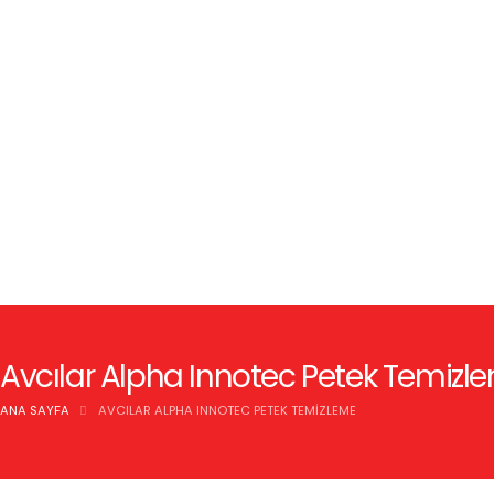
Avcılar Alpha Innotec Petek Temizl
ANA SAYFA
AVCILAR ALPHA INNOTEC PETEK TEMIZLEME