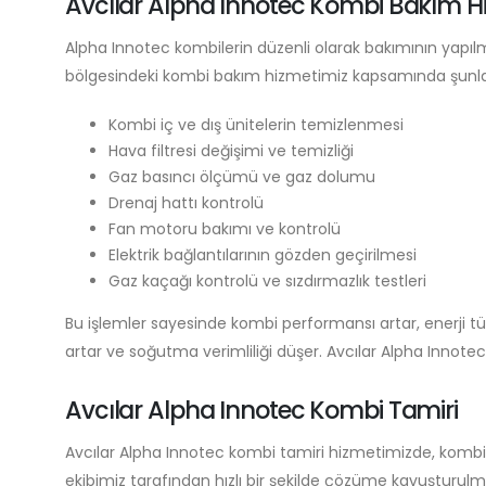
Avcılar Alpha Innotec Kombi Bakım Hi
Alpha Innotec kombilerin düzenli olarak bakımının yapılm
bölgesindeki kombi bakım hizmetimiz kapsamında şunlar
Kombi iç ve dış ünitelerin temizlenmesi
Hava filtresi değişimi ve temizliği
Gaz basıncı ölçümü ve gaz dolumu
Drenaj hattı kontrolü
Fan motoru bakımı ve kontrolü
Elektrik bağlantılarının gözden geçirilmesi
Gaz kaçağı kontrolü ve sızdırmazlık testleri
Bu işlemler sayesinde kombi performansı artar, enerji tü
artar ve soğutma verimliliği düşer. Avcılar Alpha Innot
Avcılar Alpha Innotec Kombi Tamiri
Avcılar Alpha Innotec kombi tamiri hizmetimizde, kombiniz
ekibimiz tarafından hızlı bir şekilde çözüme kavuşturulmak