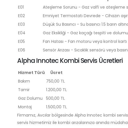
E01
Ateşleme Sorunu - Gaz valfi ve ateşleme si
E02
Emniyet Termostatı Devrede - Cihazın aşırı 
E03
Düşük Su Basıncı - Su basıncı 1.5 barın altı
E04
Gaz Eksikliği - Gaz kaçağı tespiti ve dolumu 
E05
Fan Hatası - Fan motoru veya kontrol kartı arı
E06
Sensör Arızası - Sıcaklık sensörü veya basın
Alpha Innotec Kombi Servis Ücretleri
Hizmet Türü
Ücret
Bakım
750,00 TL
Tamir
1.200,00 TL
Gaz Dolumu
500,00 TL
Montaj
1.500,00 TL
Firmamız, Avcılar bölgesinde Alpha Innotec kombi servis
servis hizmetimiz ile kombi arızalarınıza anında müdahal