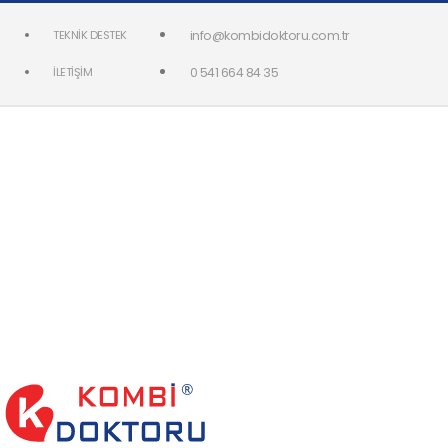
TEKNIK DESTEK
info@kombidoktoru.com.tr
İLETIŞIM
0 541 664 84 35