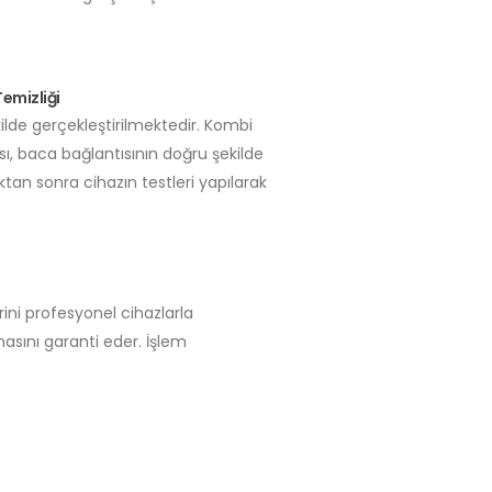
emizliği
lde gerçekleştirilmektedir. Kombi
sı, baca bağlantısının doğru şekilde
ktan sonra cihazın testleri yapılarak
rini profesyonel cihazlarla
masını garanti eder. İşlem