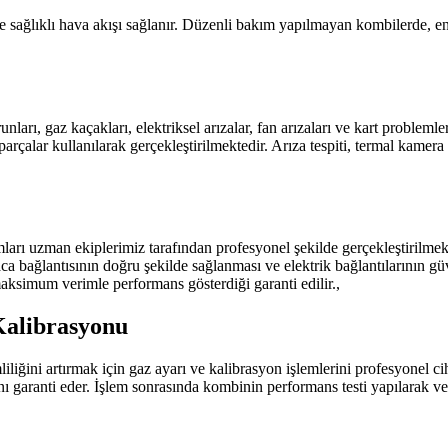
e sağlıklı hava akışı sağlanır. Düzenli bakım yapılmayan kombilerde, ene
arı, gaz kaçakları, elektriksel arızalar, fan arızaları ve kart probleml
arçalar kullanılarak gerçekleştirilmektedir. Arıza tespiti, termal kamera
rı uzman ekiplerimiz tarafından profesyonel şekilde gerçekleştirilmekt
ca bağlantısının doğru şekilde sağlanması ve elektrik bağlantılarının güv
maksimum verimle performans gösterdiği garanti edilir.,
Kalibrasyonu
liğini artırmak için gaz ayarı ve kalibrasyon işlemlerini profesyonel ci
nı garanti eder. İşlem sonrasında kombinin performans testi yapılarak ve