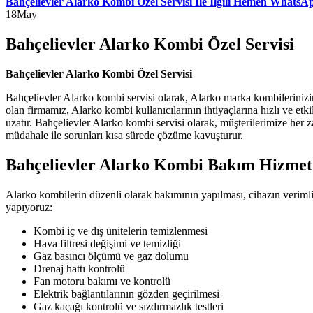
Bahçelievler Alarko Kombi Özel Servisi İle İlgili Hemen WhatsA
18
May
Bahçelievler Alarko Kombi Özel Servisi
Bahçelievler Alarko Kombi Özel Servisi
Bahçelievler Alarko kombi servisi olarak, Alarko marka kombilerinizi
olan firmamız, Alarko kombi kullanıcılarının ihtiyaçlarına hızlı ve et
uzatır. Bahçelievler Alarko kombi servisi olarak, müşterilerimize her 
müdahale ile sorunları kısa sürede çözüme kavuşturur.
Bahçelievler Alarko Kombi Bakım Hizmet
Alarko kombilerin düzenli olarak bakımının yapılması, cihazın veriml
yapıyoruz:
Kombi iç ve dış ünitelerin temizlenmesi
Hava filtresi değişimi ve temizliği
Gaz basıncı ölçümü ve gaz dolumu
Drenaj hattı kontrolü
Fan motoru bakımı ve kontrolü
Elektrik bağlantılarının gözden geçirilmesi
Gaz kaçağı kontrolü ve sızdırmazlık testleri