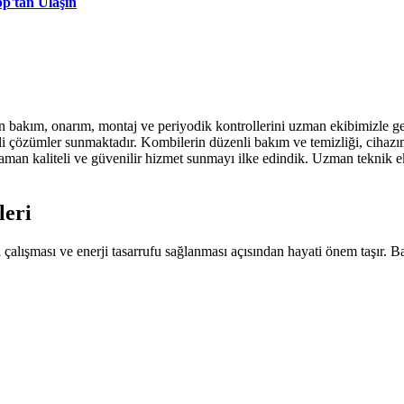
pp'tan Ulaşın
n bakım, onarım, montaj ve periyodik kontrollerini uzman ekibimizle ge
kili çözümler sunmaktadır. Kombilerin düzenli bakım ve temizliği, cihazı
zaman kaliteli ve güvenilir hizmet sunmayı ilke edindik. Uzman teknik e
leri
i çalışması ve enerji tasarrufu sağlanması açısından hayati önem taşır.