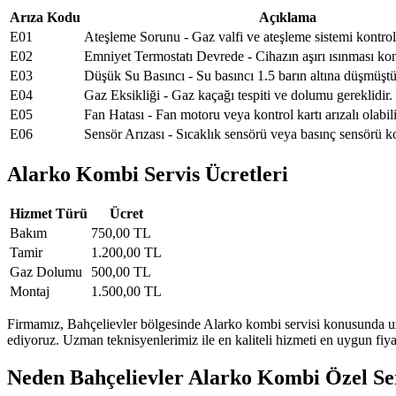
Arıza Kodu
Açıklama
E01
Ateşleme Sorunu - Gaz valfi ve ateşleme sistemi kontrol 
E02
Emniyet Termostatı Devrede - Cihazın aşırı ısınması kont
E03
Düşük Su Basıncı - Su basıncı 1.5 barın altına düşmüştü
E04
Gaz Eksikliği - Gaz kaçağı tespiti ve dolumu gereklidir.
E05
Fan Hatası - Fan motoru veya kontrol kartı arızalı olabili
E06
Sensör Arızası - Sıcaklık sensörü veya basınç sensörü ko
Alarko Kombi Servis Ücretleri
Hizmet Türü
Ücret
Bakım
750,00 TL
Tamir
1.200,00 TL
Gaz Dolumu
500,00 TL
Montaj
1.500,00 TL
Firmamız, Bahçelievler bölgesinde Alarko kombi servisi konusunda uzm
ediyoruz. Uzman teknisyenlerimiz ile en kaliteli hizmeti en uygun fiy
Neden Bahçelievler Alarko Kombi Özel Ser