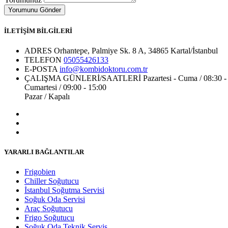
İLETİŞİM BİLGİLERİ
ADRES
Orhantepe, Palmiye Sk. 8 A, 34865 Kartal/İstanbul
TELEFON
05055426133
E-POSTA
info@kombidoktoru.com.tr
ÇALIŞMA GÜNLERİ/SAATLERİ
Pazartesi - Cuma / 08:30 -
Cumartesi / 09:00 - 15:00
Pazar / Kapalı
YARARLI BAĞLANTILAR
Frigobien
Chiller Soğutucu
İstanbul Soğutma Servisi
Soğuk Oda Servisi
Araç Soğutucu
Frigo Soğutucu
Soğuk Oda Teknik Servis