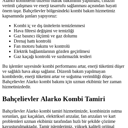
Alarko kombilerin düzenli olarak bakımının yapılması, cihazın
verimli çalışması ve enerji tasarrufu sağlanması açısından hayati
önem taşır. Bahçelievler bölgesindeki kombi bakım hizmetimiz
kapsamında şunları yapıyoruz:
Kombi iç ve dış ünitelerin temizlenmesi
Hava filtresi değişimi ve temizliği
Gaz basıncı ölçümü ve gaz dolumu
Drenaj hattı kontrolü
Fan motoru bakımı ve kontrolü
Elektrik bağlantılarının gözden geçirilmesi
Gaz kaçağı kontrolü ve sızdırmazlık testleri
Bu işlemler sayesinde kombi performansı artar, enerji tüketimi düşer
ve sağlıklı hava akışı sağlanır. Düzenli bakım yapılmayan
kombilerde, enerji tüketimi artar ve soğutma verimliliği düşer.
Bahçelievler Alarko kombi bakımı için uzman ekibimiz her zaman
hizmetinizdedir.
Bahçelievler Alarko Kombi Tamiri
Bahçelievler Alarko kombi tamiri hizmetimizde, kombinizin ısıtma
sorunları, gaz kaçakları, elektriksel arızalar, fan arızaları ve kart
problemleri uzman ekibimiz tarafından hızlı bir şekilde çözüme
kavuşturulmaktadır. Tamir işlemlerimiz, yüksek kaliteli orijinal