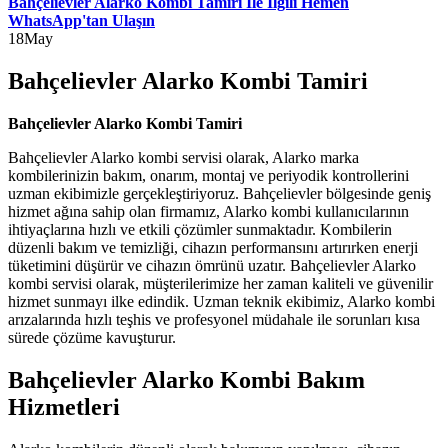
Bahçelievler Alarko Kombi Tamiri İle İlgili Hemen
WhatsApp'tan Ulaşın
18
May
Bahçelievler Alarko Kombi Tamiri
Bahçelievler Alarko Kombi Tamiri
Bahçelievler Alarko kombi servisi olarak, Alarko marka
kombilerinizin bakım, onarım, montaj ve periyodik kontrollerini
uzman ekibimizle gerçekleştiriyoruz. Bahçelievler bölgesinde geniş
hizmet ağına sahip olan firmamız, Alarko kombi kullanıcılarının
ihtiyaçlarına hızlı ve etkili çözümler sunmaktadır. Kombilerin
düzenli bakım ve temizliği, cihazın performansını artırırken enerji
tüketimini düşürür ve cihazın ömrünü uzatır. Bahçelievler Alarko
kombi servisi olarak, müşterilerimize her zaman kaliteli ve güvenilir
hizmet sunmayı ilke edindik. Uzman teknik ekibimiz, Alarko kombi
arızalarında hızlı teşhis ve profesyonel müdahale ile sorunları kısa
sürede çözüme kavuşturur.
Bahçelievler Alarko Kombi Bakım
Hizmetleri