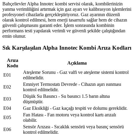
Bahçelievler Alpha Innotec kombi servisi olarak, kombilerinizin
yanma verimliliğini artırmak için gaz ayarı ve kalibrasyon işlemlerini
profesyonel cihazlarla gerçekleştiriyoruz. Gaz ayarının düzenli
olarak kontrol edilmesi, hem enerji tasarrufu sağlar hem de cihazın
güvenli çalışmasını garanti eder. İşlem sonrasında kombinin
performans testi yapılarak verimli ve güvenli şekilde çalıştığından
emin olunur.
Sık Karşılaşılan Alpha Innotec Kombi Arıza Kodları
Arıza
Açıklama
Kodu
Ateşleme Sorunu - Gaz valfi ve ateşleme sistemi kontrol
E01
edilmelidir.
Emniyet Termostatı Devrede - Cihazın aşırı ısınması
E02
kontrol edilmelidir.
Düşük Su Basıncı - Su basıncı 1.5 barın altına
E03
düşmüştür.
E04
Gaz Eksikliği - Gaz kaçağı tespiti ve dolumu gereklidir.
Fan Hatası - Fan motoru veya kontrol kartı arızalı
E05
olabilir.
Sensör Arızası - Sıcaklık sensörü veya basınç sensörü
E06
kontrol edilmelidir.