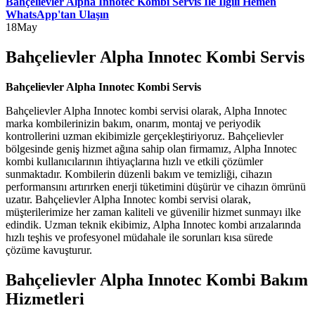
Bahçelievler Alpha Innotec Kombi Servis İle İlgili Hemen
WhatsApp'tan Ulaşın
18
May
Bahçelievler Alpha Innotec Kombi Servis
Bahçelievler Alpha Innotec Kombi Servis
Bahçelievler Alpha Innotec kombi servisi olarak, Alpha Innotec
marka kombilerinizin bakım, onarım, montaj ve periyodik
kontrollerini uzman ekibimizle gerçekleştiriyoruz. Bahçelievler
bölgesinde geniş hizmet ağına sahip olan firmamız, Alpha Innotec
kombi kullanıcılarının ihtiyaçlarına hızlı ve etkili çözümler
sunmaktadır. Kombilerin düzenli bakım ve temizliği, cihazın
performansını artırırken enerji tüketimini düşürür ve cihazın ömrünü
uzatır. Bahçelievler Alpha Innotec kombi servisi olarak,
müşterilerimize her zaman kaliteli ve güvenilir hizmet sunmayı ilke
edindik. Uzman teknik ekibimiz, Alpha Innotec kombi arızalarında
hızlı teşhis ve profesyonel müdahale ile sorunları kısa sürede
çözüme kavuşturur.
Bahçelievler Alpha Innotec Kombi Bakım
Hizmetleri