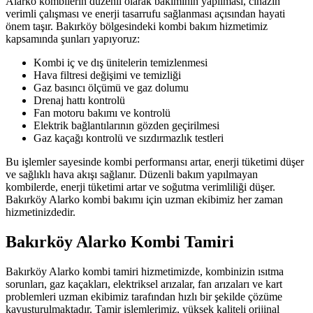
Alarko kombilerin düzenli olarak bakımının yapılması, cihazın
verimli çalışması ve enerji tasarrufu sağlanması açısından hayati
önem taşır. Bakırköy bölgesindeki kombi bakım hizmetimiz
kapsamında şunları yapıyoruz:
Kombi iç ve dış ünitelerin temizlenmesi
Hava filtresi değişimi ve temizliği
Gaz basıncı ölçümü ve gaz dolumu
Drenaj hattı kontrolü
Fan motoru bakımı ve kontrolü
Elektrik bağlantılarının gözden geçirilmesi
Gaz kaçağı kontrolü ve sızdırmazlık testleri
Bu işlemler sayesinde kombi performansı artar, enerji tüketimi düşer
ve sağlıklı hava akışı sağlanır. Düzenli bakım yapılmayan
kombilerde, enerji tüketimi artar ve soğutma verimliliği düşer.
Bakırköy Alarko kombi bakımı için uzman ekibimiz her zaman
hizmetinizdedir.
Bakırköy Alarko Kombi Tamiri
Bakırköy Alarko kombi tamiri hizmetimizde, kombinizin ısıtma
sorunları, gaz kaçakları, elektriksel arızalar, fan arızaları ve kart
problemleri uzman ekibimiz tarafından hızlı bir şekilde çözüme
kavuşturulmaktadır. Tamir işlemlerimiz, yüksek kaliteli orijinal