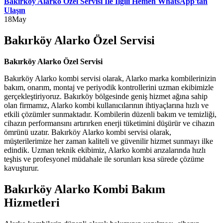
Bakırköy Alarko Özel Servisi İle İlgili Hemen WhatsApp'tan
Ulaşın
18
May
Bakırköy Alarko Özel Servisi
Bakırköy Alarko Özel Servisi
Bakırköy Alarko kombi servisi olarak, Alarko marka kombilerinizin
bakım, onarım, montaj ve periyodik kontrollerini uzman ekibimizle
gerçekleştiriyoruz. Bakırköy bölgesinde geniş hizmet ağına sahip
olan firmamız, Alarko kombi kullanıcılarının ihtiyaçlarına hızlı ve
etkili çözümler sunmaktadır. Kombilerin düzenli bakım ve temizliği,
cihazın performansını artırırken enerji tüketimini düşürür ve cihazın
ömrünü uzatır. Bakırköy Alarko kombi servisi olarak,
müşterilerimize her zaman kaliteli ve güvenilir hizmet sunmayı ilke
edindik. Uzman teknik ekibimiz, Alarko kombi arızalarında hızlı
teşhis ve profesyonel müdahale ile sorunları kısa sürede çözüme
kavuşturur.
Bakırköy Alarko Kombi Bakım
Hizmetleri