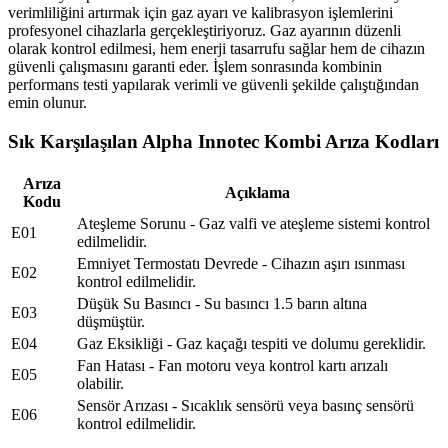
verimliliğini artırmak için gaz ayarı ve kalibrasyon işlemlerini
profesyonel cihazlarla gerçekleştiriyoruz. Gaz ayarının düzenli
olarak kontrol edilmesi, hem enerji tasarrufu sağlar hem de cihazın
güvenli çalışmasını garanti eder. İşlem sonrasında kombinin
performans testi yapılarak verimli ve güvenli şekilde çalıştığından
emin olunur.
Sık Karşılaşılan Alpha Innotec Kombi Arıza Kodları
Arıza
Açıklama
Kodu
Ateşleme Sorunu - Gaz valfi ve ateşleme sistemi kontrol
E01
edilmelidir.
Emniyet Termostatı Devrede - Cihazın aşırı ısınması
E02
kontrol edilmelidir.
Düşük Su Basıncı - Su basıncı 1.5 barın altına
E03
düşmüştür.
E04
Gaz Eksikliği - Gaz kaçağı tespiti ve dolumu gereklidir.
Fan Hatası - Fan motoru veya kontrol kartı arızalı
E05
olabilir.
Sensör Arızası - Sıcaklık sensörü veya basınç sensörü
E06
kontrol edilmelidir.