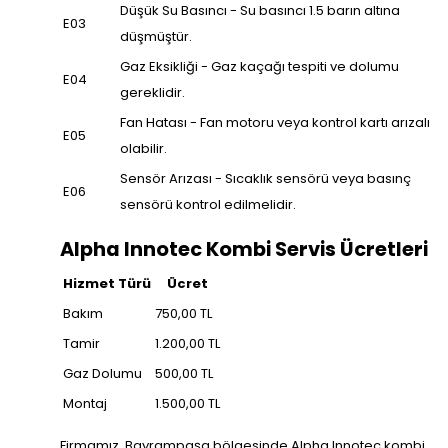
Düşük Su Basıncı - Su basıncı 1.5 barın altına
E03
düşmüştür.
Gaz Eksikliği - Gaz kaçağı tespiti ve dolumu
E04
gereklidir.
Fan Hatası - Fan motoru veya kontrol kartı arızalı
E05
olabilir.
Sensör Arızası - Sıcaklık sensörü veya basınç
E06
sensörü kontrol edilmelidir.
Alpha Innotec Kombi Servis Ücretleri
Hizmet Türü
Ücret
Bakım
750,00 TL
Tamir
1.200,00 TL
Gaz Dolumu
500,00 TL
Montaj
1.500,00 TL
Firmamız, Bayrampaşa bölgesinde Alpha Innotec kombi