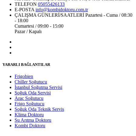
TELEFON
05055426133
E-POSTA
info@kombidoktoru.com.tr
ÇALIŞMA GÜNLERİ/SAATLERİ
Pazartesi - Cuma / 08:30
- 18:00
Cumartesi / 09:00 - 15:00
Pazar / Kapalı
YARARLI BAĞLANTILAR
Frigobien
Chiller Soğutucu
İstanbul Soğutma Servisi
Soğuk Oda Servisi
Araç Soğutucu
Frigo Soğutucu
Soğuk Oda Teknik Servis
Klima Doktoru
Su Arıtma Doktoru
Kombi Doktoru