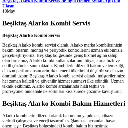
Beşiktaş Alarko Kombi Servis İle İlgili Hemen WhatsApp'tan
Ulaşın
18
May
Beşiktaş Alarko Kombi Servis
Beşiktaş Alarko Kombi Servis
Beşiktaş Alarko kombi servisi olarak, Alarko marka kombilerinizin
bakım, onarım, montaj ve periyodik kontrollerini uzman ekibimizle
gerçekleştiriyoruz. Beşiktaş bölgesinde geniş hizmet ağına sahip
olan firmamız, Alarko kombi kullanıcılarının ihtiyaçlarına hızlı ve
etkili çözümler sunmaktadır. Kombilerin düzenli bakım ve temizliği,
cihazın performansını artırırken enerji tüketimini düşürür ve cihazın
ömrünü uzatır. Beşiktaş Alarko kombi servisi olarak, müşterilerimize
her zaman kaliteli ve güvenilir hizmet sunmayı ilke edindik. Uzman
teknik ekibimiz, Alarko kombi arızalarında hızlı teşhis ve
profesyonel müdahale ile sorunları kısa sürede çözüme kavuşturur.
Beşiktaş Alarko Kombi Bakım Hizmetleri
Alarko kombilerin düzenli olarak bakımının yapılması, cihazın
verimli çalışması ve enerji tasarrufu sağlanması açısından hayati
önem taşır. Beşiktaş bölgesindeki kombi bakım hizmetimiz