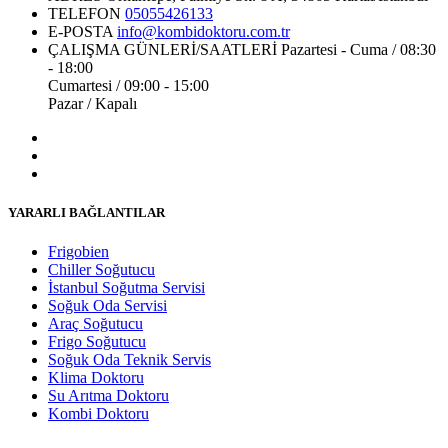
TELEFON
05055426133
E-POSTA
info@kombidoktoru.com.tr
ÇALIŞMA GÜNLERİ/SAATLERİ
Pazartesi - Cuma / 08:30
- 18:00
Cumartesi / 09:00 - 15:00
Pazar / Kapalı
YARARLI BAĞLANTILAR
Frigobien
Chiller Soğutucu
İstanbul Soğutma Servisi
Soğuk Oda Servisi
Araç Soğutucu
Frigo Soğutucu
Soğuk Oda Teknik Servis
Klima Doktoru
Su Arıtma Doktoru
Kombi Doktoru