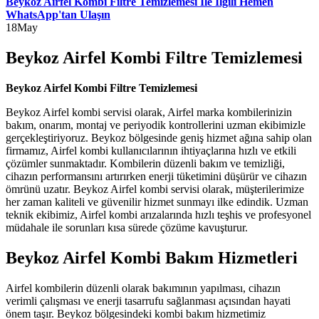
Beykoz Airfel Kombi Filtre Temizlemesi İle İlgili Hemen
WhatsApp'tan Ulaşın
18
May
Beykoz Airfel Kombi Filtre Temizlemesi
Beykoz Airfel Kombi Filtre Temizlemesi
Beykoz Airfel kombi servisi olarak, Airfel marka kombilerinizin
bakım, onarım, montaj ve periyodik kontrollerini uzman ekibimizle
gerçekleştiriyoruz. Beykoz bölgesinde geniş hizmet ağına sahip olan
firmamız, Airfel kombi kullanıcılarının ihtiyaçlarına hızlı ve etkili
çözümler sunmaktadır. Kombilerin düzenli bakım ve temizliği,
cihazın performansını artırırken enerji tüketimini düşürür ve cihazın
ömrünü uzatır. Beykoz Airfel kombi servisi olarak, müşterilerimize
her zaman kaliteli ve güvenilir hizmet sunmayı ilke edindik. Uzman
teknik ekibimiz, Airfel kombi arızalarında hızlı teşhis ve profesyonel
müdahale ile sorunları kısa sürede çözüme kavuşturur.
Beykoz Airfel Kombi Bakım Hizmetleri
Airfel kombilerin düzenli olarak bakımının yapılması, cihazın
verimli çalışması ve enerji tasarrufu sağlanması açısından hayati
önem taşır. Beykoz bölgesindeki kombi bakım hizmetimiz