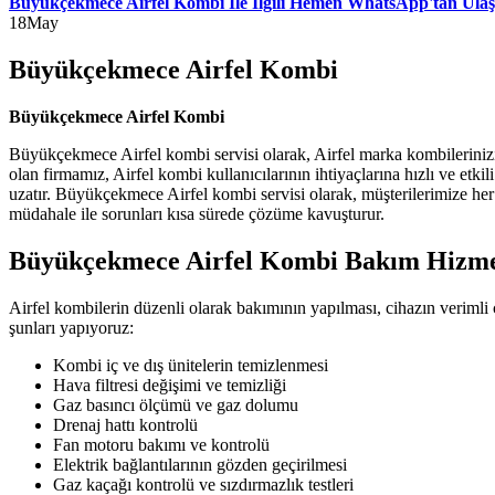
Büyükçekmece Airfel Kombi İle İlgili Hemen WhatsApp'tan Ulaş
18
May
Büyükçekmece Airfel Kombi
Büyükçekmece Airfel Kombi
Büyükçekmece Airfel kombi servisi olarak, Airfel marka kombileriniz
olan firmamız, Airfel kombi kullanıcılarının ihtiyaçlarına hızlı ve et
uzatır. Büyükçekmece Airfel kombi servisi olarak, müşterilerimize her
müdahale ile sorunları kısa sürede çözüme kavuşturur.
Büyükçekmece Airfel Kombi Bakım Hizme
Airfel kombilerin düzenli olarak bakımının yapılması, cihazın veriml
şunları yapıyoruz:
Kombi iç ve dış ünitelerin temizlenmesi
Hava filtresi değişimi ve temizliği
Gaz basıncı ölçümü ve gaz dolumu
Drenaj hattı kontrolü
Fan motoru bakımı ve kontrolü
Elektrik bağlantılarının gözden geçirilmesi
Gaz kaçağı kontrolü ve sızdırmazlık testleri