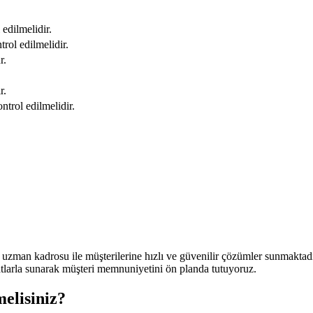
edilmelidir.
rol edilmelidir.
r.
r.
ntrol edilmelidir.
an kadrosu ile müşterilerine hızlı ve güvenilir çözümler sunmaktadır.
atlarla sunarak müşteri memnuniyetini ön planda tutuyoruz.
elisiniz?