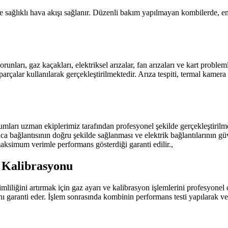
ve sağlıklı hava akışı sağlanır. Düzenli bakım yapılmayan kombilerde, e
ları, gaz kaçakları, elektriksel arızalar, fan arızaları ve kart problem
arçalar kullanılarak gerçekleştirilmektedir. Arıza tespiti, termal kamera
rı uzman ekiplerimiz tarafından profesyonel şekilde gerçekleştirilmek
ca bağlantısının doğru şekilde sağlanması ve elektrik bağlantılarının güv
maksimum verimle performans gösterdiği garanti edilir.,
 Kalibrasyonu
liğini artırmak için gaz ayarı ve kalibrasyon işlemlerini profesyonel c
nı garanti eder. İşlem sonrasında kombinin performans testi yapılarak ve