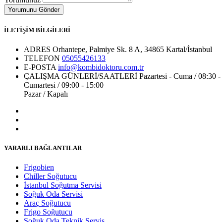
İLETİŞİM BİLGİLERİ
ADRES
Orhantepe, Palmiye Sk. 8 A, 34865 Kartal/İstanbul
TELEFON
05055426133
E-POSTA
info@kombidoktoru.com.tr
ÇALIŞMA GÜNLERİ/SAATLERİ
Pazartesi - Cuma / 08:30 -
Cumartesi / 09:00 - 15:00
Pazar / Kapalı
YARARLI BAĞLANTILAR
Frigobien
Chiller Soğutucu
İstanbul Soğutma Servisi
Soğuk Oda Servisi
Araç Soğutucu
Frigo Soğutucu
Soğuk Oda Teknik Servis