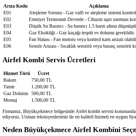
Arıza Kodu
Açıklama
E01
Ateşleme Sorunu - Gaz valfi ve ateşleme sistemi kontrol 
E02
Emniyet Termostatı Devrede - Cihazın aşırı ısınması kont
E03
Düşük Su Basıncı - Su basıncı 1.5 barın altına düşmüştü
E04
Gaz Eksikliği - Gaz kaçağı tespiti ve dolumu gereklidir.
E05
Fan Hatası - Fan motoru veya kontrol kartı arızalı olabili
E06
Sensör Arızası - Sıcaklık sensörü veya basınç sensörü ko
Airfel Kombi Servis Ücretleri
Hizmet Türü
Ücret
Bakım
750,00 TL
Tamir
1.200,00 TL
Gaz Dolumu
500,00 TL
Montaj
1.500,00 TL
Firmamız, Büyükçekmece bölgesinde Airfel kombi servisi konusunda uzm
ediyoruz. Uzman teknisyenlerimiz ile en kaliteli hizmeti en uygun fiy
Neden Büyükçekmece Airfel Kombini Seçm