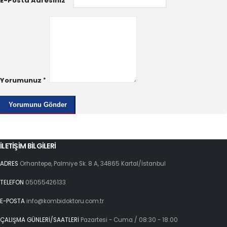
E-Posta Adresiniz
Yorumunuz
İLETİŞİM BİLGİLERİ
ADRES
Orhantepe, Palmiye Sk. 8 A, 34865 Kartal/İstanbul
TELEFON
05055426133
E-POSTA
info@kombidoktoru.com.tr
ÇALIŞMA GÜNLERİ/SAATLERİ
Pazartesi - Cuma / 08:30 - 18:00