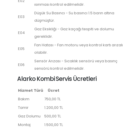
E02
ısınması kontrol edilmelidir.
Düşük Su Basıncı - Su basıncı 1.5 barın altına
E03
düşmüştür.
Gaz Eksikliği - Gaz kaçağı tespiti ve dolumu
E04
gereklidir.
Fan Hatası - Fan motoru veya kontrol kartı arızalı
E05
olabilir.
Sensör Arızası - Sıcaklık sensörü veya basınç
E06
sensörü kontrol edilmelidir.
Alarko Kombi Servis Ücretleri
Hizmet Türü
Ücret
Bakım
750,00 TL
Tamir
1.200,00 TL
Gaz Dolumu
500,00 TL
Montaj
1.500,00 TL