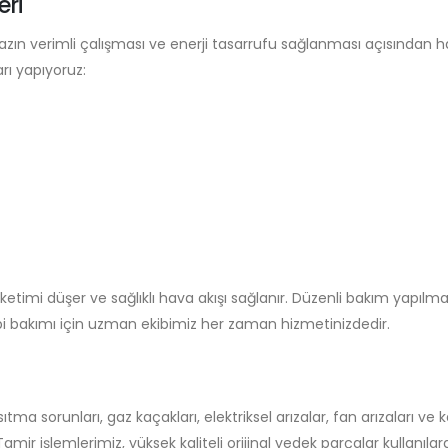
ri
hazın verimli çalışması ve enerji tasarrufu sağlanması açısından 
ı yapıyoruz:
ketimi düşer ve sağlıklı hava akışı sağlanır. Düzenli bakım yapılm
bi bakımı için uzman ekibimiz her zaman hizmetinizdedir.
ma sorunları, gaz kaçakları, elektriksel arızalar, fan arızaları ve
mir işlemlerimiz, yüksek kaliteli orijinal yedek parçalar kullanılar