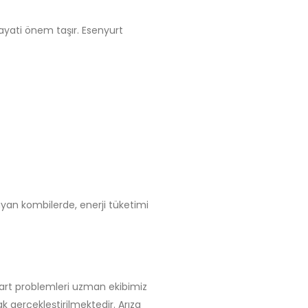
hayati önem taşır. Esenyurt
ayan kombilerde, enerji tüketimi
 kart problemleri uzman ekibimiz
ak gerçekleştirilmektedir. Arıza