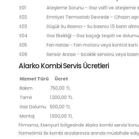
E01
Ateşleme Sorunu - Gaz valfi ve ateşleme si
E02
Emniyet Termostatı Devrede - Cihazın aşırı 
E03
Düşük Su Basıncı - Su basıncı 1.5 barın altı
E04
Gaz Eksikliği - Gaz kaçağı tespiti ve dolumu 
E05
Fan Hatası - Fan motoru veya kontrol kartı arı
E06
Sensör Arızası - Sıcaklık sensörü veya basın
Alarko Kombi Servis Ücretleri
Hizmet Türü
Ücret
Bakım
750,00 TL
Tamir
1.200,00 TL
Gaz Dolumu
500,00 TL
Montaj
1.500,00 TL
Firmamız, Esenyurt bölgesinde Alarko kombi servisi konu
hizmetimiz ile kombi arızalarınıza anında müdahale ediyo