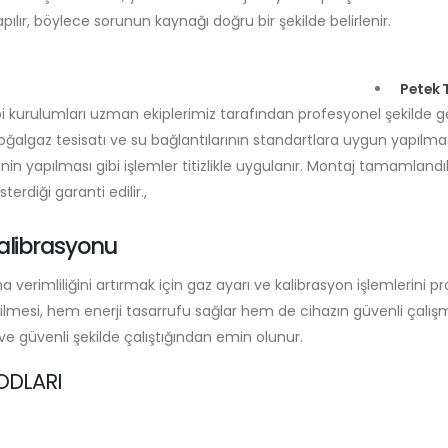
apılır, böylece sorunun kaynağı doğru bir şekilde belirlenir.
Petek T
 kurulumları uzman ekiplerimiz tarafından profesyonel şekilde ge
doğalgaz tesisatı ve su bağlantılarının standartlara uygun yapılma
inin yapılması gibi işlemler titizlikle uygulanır. Montaj tamamlandı
rdiği garanti edilir.,
alibrasyonu
 verimliliğini artırmak için gaz ayarı ve kalibrasyon işlemlerini p
dilmesi, hem enerji tasarrufu sağlar hem de cihazın güvenli çalış
e güvenli şekilde çalıştığından emin olunur.
ODLARI