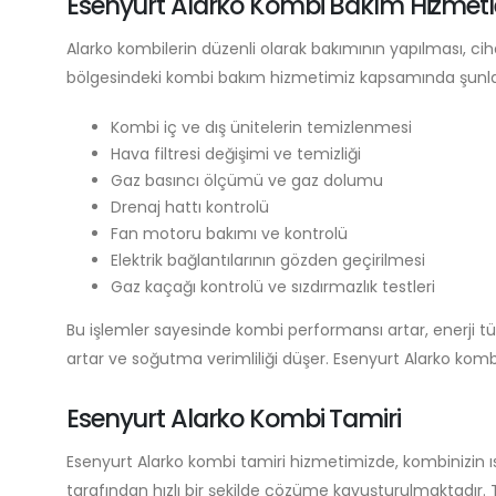
Esenyurt Alarko Kombi Bakım Hizmetle
Alarko kombilerin düzenli olarak bakımının yapılması, ci
bölgesindeki kombi bakım hizmetimiz kapsamında şunlar
Kombi iç ve dış ünitelerin temizlenmesi
Hava filtresi değişimi ve temizliği
Gaz basıncı ölçümü ve gaz dolumu
Drenaj hattı kontrolü
Fan motoru bakımı ve kontrolü
Elektrik bağlantılarının gözden geçirilmesi
Gaz kaçağı kontrolü ve sızdırmazlık testleri
Bu işlemler sayesinde kombi performansı artar, enerji tü
artar ve soğutma verimliliği düşer. Esenyurt Alarko kom
Esenyurt Alarko Kombi Tamiri
Esenyurt Alarko kombi tamiri hizmetimizde, kombinizin ısıt
tarafından hızlı bir şekilde çözüme kavuşturulmaktadır. Ta