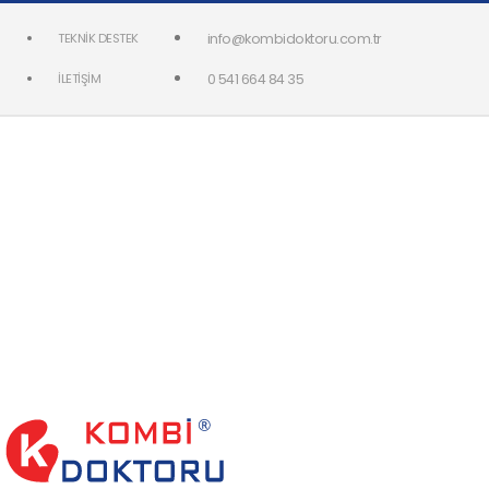
TEKNIK DESTEK
info@kombidoktoru.com.tr
İLETIŞIM
0 541 664 84 35