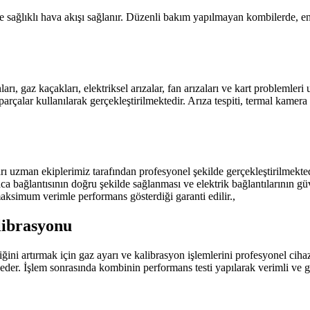
e sağlıklı hava akışı sağlanır. Düzenli bakım yapılmayan kombilerde, ene
ı, gaz kaçakları, elektriksel arızalar, fan arızaları ve kart problemler
arçalar kullanılarak gerçekleştirilmektedir. Arıza tespiti, termal kamera
 uzman ekiplerimiz tarafından profesyonel şekilde gerçekleştirilmekted
ca bağlantısının doğru şekilde sağlanması ve elektrik bağlantılarının güv
maksimum verimle performans gösterdiği garanti edilir.,
librasyonu
ini artırmak için gaz ayarı ve kalibrasyon işlemlerini profesyonel cihaz
 eder. İşlem sonrasında kombinin performans testi yapılarak verimli ve g