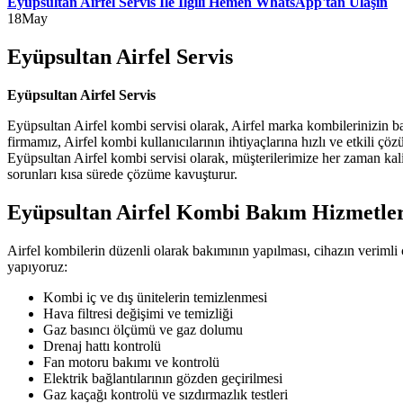
Eyüpsultan Airfel Servis İle İlgili Hemen WhatsApp'tan Ulaşın
18
May
Eyüpsultan Airfel Servis
Eyüpsultan Airfel Servis
Eyüpsultan Airfel kombi servisi olarak, Airfel marka kombilerinizin b
firmamız, Airfel kombi kullanıcılarının ihtiyaçlarına hızlı ve etkili ç
Eyüpsultan Airfel kombi servisi olarak, müşterilerimize her zaman kali
sorunları kısa sürede çözüme kavuşturur.
Eyüpsultan Airfel Kombi Bakım Hizmetler
Airfel kombilerin düzenli olarak bakımının yapılması, cihazın verimli
yapıyoruz:
Kombi iç ve dış ünitelerin temizlenmesi
Hava filtresi değişimi ve temizliği
Gaz basıncı ölçümü ve gaz dolumu
Drenaj hattı kontrolü
Fan motoru bakımı ve kontrolü
Elektrik bağlantılarının gözden geçirilmesi
Gaz kaçağı kontrolü ve sızdırmazlık testleri