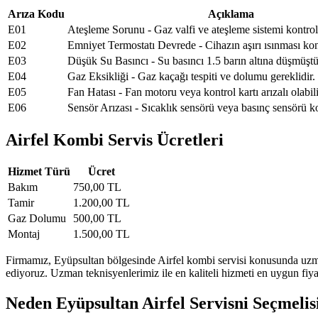
Arıza Kodu
Açıklama
E01
Ateşleme Sorunu - Gaz valfi ve ateşleme sistemi kontrol 
E02
Emniyet Termostatı Devrede - Cihazın aşırı ısınması kont
E03
Düşük Su Basıncı - Su basıncı 1.5 barın altına düşmüştü
E04
Gaz Eksikliği - Gaz kaçağı tespiti ve dolumu gereklidir.
E05
Fan Hatası - Fan motoru veya kontrol kartı arızalı olabili
E06
Sensör Arızası - Sıcaklık sensörü veya basınç sensörü ko
Airfel Kombi Servis Ücretleri
Hizmet Türü
Ücret
Bakım
750,00 TL
Tamir
1.200,00 TL
Gaz Dolumu
500,00 TL
Montaj
1.500,00 TL
Firmamız, Eyüpsultan bölgesinde Airfel kombi servisi konusunda uzman
ediyoruz. Uzman teknisyenlerimiz ile en kaliteli hizmeti en uygun fiy
Neden Eyüpsultan Airfel Servisni Seçmelis