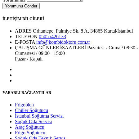
İLETİŞİM BİLGİLERİ
ADRES
Orhantepe, Palmiye Sk. 8 A, 34865 Kartal/İstanbul
TELEFON
05055426133
E-POSTA
info@kombidoktoru.com.tr
ÇALIŞMA GÜNLERİ/SAATLERİ
Pazartesi - Cuma / 08:30 -
Cumartesi / 09:00 - 15:00
Pazar / Kapalı
YARARLI BAĞLANTILAR
Frigobien
Chiller Soğutucu
İstanbul Soğutma Servisi
Soğuk Oda Servisi
Araç Soğutucu
Frigo Soğutucu
Soğuk Oda Teknik Servis