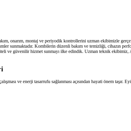
akım, onarım, montaj ve periyodik kontrollerini uzman ekibimizle gerçe
özümler sunmaktadır. Kombilerin düzenli bakım ve temizliği, cihazın perf
teli ve güvenilir hizmet sunmayı ilke edindik. Uzman teknik ekibimiz, A
i
 çalışması ve enerji tasarrufu sağlanması açısından hayati önem taşır.