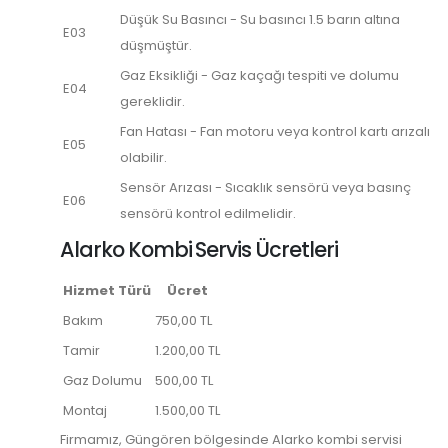
Düşük Su Basıncı - Su basıncı 1.5 barın altına
E03
düşmüştür.
Gaz Eksikliği - Gaz kaçağı tespiti ve dolumu
E04
gereklidir.
Fan Hatası - Fan motoru veya kontrol kartı arızalı
E05
olabilir.
Sensör Arızası - Sıcaklık sensörü veya basınç
E06
sensörü kontrol edilmelidir.
Alarko Kombi Servis Ücretleri
Hizmet Türü
Ücret
Bakım
750,00 TL
Tamir
1.200,00 TL
Gaz Dolumu
500,00 TL
Montaj
1.500,00 TL
Firmamız, Güngören bölgesinde Alarko kombi servisi