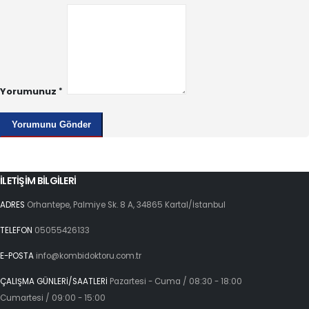
Yorumunuz
İLETİŞİM BİLGİLERİ
ADRES
Orhantepe, Palmiye Sk. 8 A, 34865 Kartal/İstanbul
TELEFON
05055426133
E-POSTA
info@kombidoktoru.com.tr
ÇALIŞMA GÜNLERİ/SAATLERİ
Pazartesi - Cuma / 08:30 - 18:00
Cumartesi / 09:00 - 15:00