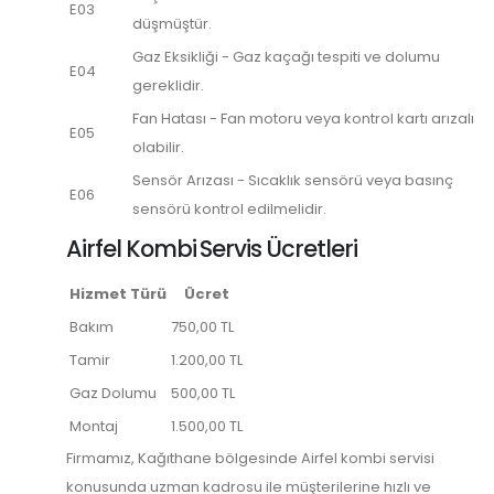
E03
düşmüştür.
Gaz Eksikliği - Gaz kaçağı tespiti ve dolumu
E04
gereklidir.
Fan Hatası - Fan motoru veya kontrol kartı arızalı
E05
olabilir.
Sensör Arızası - Sıcaklık sensörü veya basınç
E06
sensörü kontrol edilmelidir.
Airfel Kombi Servis Ücretleri
Hizmet Türü
Ücret
Bakım
750,00 TL
Tamir
1.200,00 TL
Gaz Dolumu
500,00 TL
Montaj
1.500,00 TL
Firmamız, Kağıthane bölgesinde Airfel kombi servisi
konusunda uzman kadrosu ile müşterilerine hızlı ve