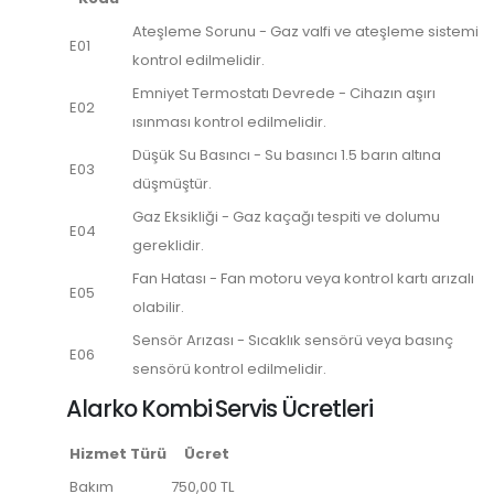
Ateşleme Sorunu - Gaz valfi ve ateşleme sistemi
E01
kontrol edilmelidir.
Emniyet Termostatı Devrede - Cihazın aşırı
E02
ısınması kontrol edilmelidir.
Düşük Su Basıncı - Su basıncı 1.5 barın altına
E03
düşmüştür.
Gaz Eksikliği - Gaz kaçağı tespiti ve dolumu
E04
gereklidir.
Fan Hatası - Fan motoru veya kontrol kartı arızalı
E05
olabilir.
Sensör Arızası - Sıcaklık sensörü veya basınç
E06
sensörü kontrol edilmelidir.
Alarko Kombi Servis Ücretleri
Hizmet Türü
Ücret
Bakım
750,00 TL