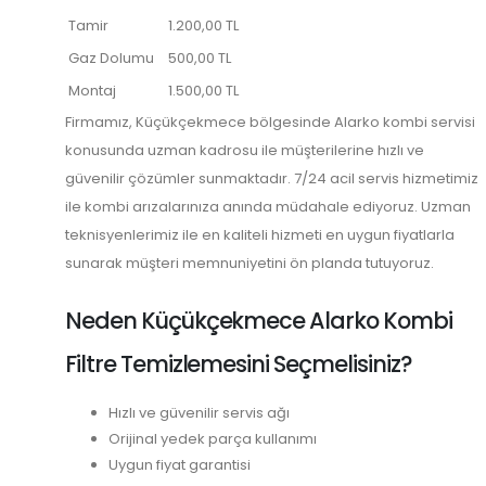
Tamir
1.200,00 TL
Gaz Dolumu
500,00 TL
Montaj
1.500,00 TL
Firmamız, Küçükçekmece bölgesinde Alarko kombi servisi
konusunda uzman kadrosu ile müşterilerine hızlı ve
güvenilir çözümler sunmaktadır. 7/24 acil servis hizmetimiz
ile kombi arızalarınıza anında müdahale ediyoruz. Uzman
teknisyenlerimiz ile en kaliteli hizmeti en uygun fiyatlarla
sunarak müşteri memnuniyetini ön planda tutuyoruz.
Neden Küçükçekmece Alarko Kombi
Filtre Temizlemesini Seçmelisiniz?
Hızlı ve güvenilir servis ağı
Orijinal yedek parça kullanımı
Uygun fiyat garantisi