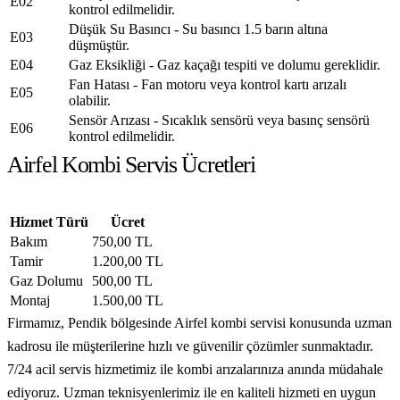
E02
kontrol edilmelidir.
Düşük Su Basıncı - Su basıncı 1.5 barın altına
E03
düşmüştür.
E04
Gaz Eksikliği - Gaz kaçağı tespiti ve dolumu gereklidir.
Fan Hatası - Fan motoru veya kontrol kartı arızalı
E05
olabilir.
Sensör Arızası - Sıcaklık sensörü veya basınç sensörü
E06
kontrol edilmelidir.
Airfel Kombi Servis Ücretleri
Hizmet Türü
Ücret
Bakım
750,00 TL
Tamir
1.200,00 TL
Gaz Dolumu
500,00 TL
Montaj
1.500,00 TL
Firmamız, Pendik bölgesinde Airfel kombi servisi konusunda uzman
kadrosu ile müşterilerine hızlı ve güvenilir çözümler sunmaktadır.
7/24 acil servis hizmetimiz ile kombi arızalarınıza anında müdahale
ediyoruz. Uzman teknisyenlerimiz ile en kaliteli hizmeti en uygun