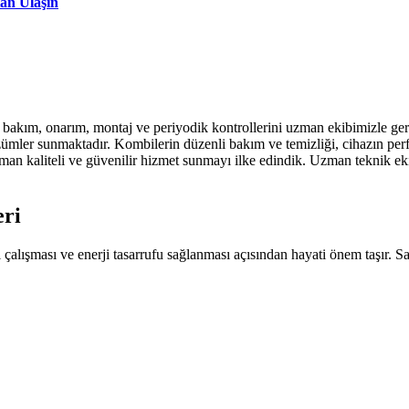
an Ulaşın
bakım, onarım, montaj ve periyodik kontrollerini uzman ekibimizle ger
çözümler sunmaktadır. Kombilerin düzenli bakım ve temizliği, cihazın per
aman kaliteli ve güvenilir hizmet sunmayı ilke edindik. Uzman teknik eki
ri
i çalışması ve enerji tasarrufu sağlanması açısından hayati önem taşır