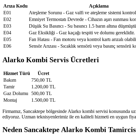
Arıza Kodu
Açıklama
E01
Ateşleme Sorunu - Gaz valfi ve ateşleme sistemi kontrol 
E02
Emniyet Termostatı Devrede - Cihazın aşırı ısınması kont
E03
Düşük Su Basıncı - Su basıncı 1.5 barın altına düşmüştü
E04
Gaz Eksikliği - Gaz kaçağı tespiti ve dolumu gereklidir.
E05
Fan Hatası - Fan motoru veya kontrol kartı arızalı olabili
E06
Sensör Arızası - Sıcaklık sensörü veya basınç sensörü ko
Alarko Kombi Servis Ücretleri
Hizmet Türü
Ücret
Bakım
750,00 TL
Tamir
1.200,00 TL
Gaz Dolumu
500,00 TL
Montaj
1.500,00 TL
Firmamız, Sancaktepe bölgesinde Alarko kombi servisi konusunda uzman
ediyoruz. Uzman teknisyenlerimiz ile en kaliteli hizmeti en uygun fiy
Neden Sancaktepe Alarko Kombi Tamircisi