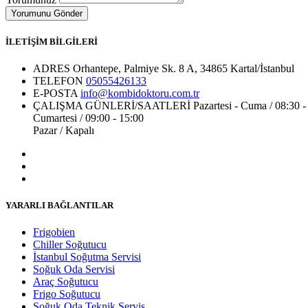
İLETİŞİM BİLGİLERİ
ADRES
Orhantepe, Palmiye Sk. 8 A, 34865 Kartal/İstanbul
TELEFON
05055426133
E-POSTA
info@kombidoktoru.com.tr
ÇALIŞMA GÜNLERİ/SAATLERİ
Pazartesi - Cuma / 08:30 -
Cumartesi / 09:00 - 15:00
Pazar / Kapalı
YARARLI BAĞLANTILAR
Frigobien
Chiller Soğutucu
İstanbul Soğutma Servisi
Soğuk Oda Servisi
Araç Soğutucu
Frigo Soğutucu
Soğuk Oda Teknik Servis