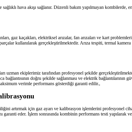
e sağlıklı hava akışı sağlanır. Düzenli bakım yapılmayan kombilerde, en
rı, gaz kaçakları, elektriksel arızalar, fan arızaları ve kart problemle
arçalar kullanılarak gerçekleştirilmektedir. Arıza tespiti, termal kamera
 uzman ekiplerimiz tarafından profesyonel şekilde gerçekleştirilmekted
ca bağlantısının doğru şekilde sağlanması ve elektrik bağlantılarının güv
maksimum verimle performans gösterdiği garanti edilir.,
alibrasyonu
ğini artırmak için gaz ayarı ve kalibrasyon işlemlerini profesyonel ciha
nı garanti eder. İşlem sonrasında kombinin performans testi yapılarak ve