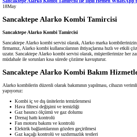
Sancaktepe Alarko Kombi Tamircisi İle İlgili Hemen WhatsApp't
18
May
Sancaktepe Alarko Kombi Tamircisi
Sancaktepe Alarko Kombi Tamircisi
Sancaktepe Alarko kombi servisi olarak, Alarko marka kombilerinizin 
firmamız, Alarko kombi kullanıcılarının ihtiyaçlarına hızlı ve etkili 
uzatır. Sancaktepe Alarko kombi servisi olarak, müşterilerimize her z
müdahale ile sorunları kısa sürede çözüme kavuşturur.
Sancaktepe Alarko Kombi Bakım Hizmetle
Alarko kombilerin düzenli olarak bakımının yapılması, cihazın veriml
yapıyoruz:
Kombi iç ve dış ünitelerin temizlenmesi
Hava filtresi değişimi ve temizliği
Gaz basıncı ölçümü ve gaz dolumu
Drenaj hattı kontrolü
Fan motoru bakımı ve kontrolü
Elektrik bağlantılarının gözden geçirilmesi
Gaz kaçağı kontrolü ve sızdırmazlık testleri