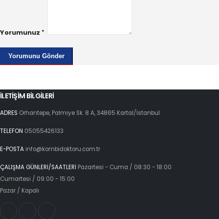
Yorumunuz
İLETİŞİM BİLGİLERİ
ADRES
Orhantepe, Palmiye Sk. 8 A, 34865 Kartal/İstanbul
TELEFON
05055426133
E-POSTA
info@kombidoktoru.com.tr
ÇALIŞMA GÜNLERİ/SAATLERİ
Pazartesi - Cuma / 08:30 - 18:00
Cumartesi / 09:00 - 15:00
Pazar / Kapalı