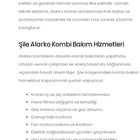
kaliteli ve güvenilir hizmet sunmayı ilke edindik. Uzman
teknik ekibimiz, Alarko kombi arızalarında hızlı teşhis ve
profesyonel müdahale ile sorunları kısa sürede çözüme
kavuşturur.
Şile Alarko Kombi Bakım Hizmetleri
Alarko kombilerin düzenli olarak bakımının yapılması,
cihazın verimli çalışması ve enerji tasarrufu sağlanması
açısından hayati önem taşır. Şile bölgesindeki kombi bakım
hizmetimiz kapsamında şunları yapıyoruz:
Kombi iç ve dış ünitelerin temizlenmesi
Hava filtresi değişimi ve temizliği
Gaz basıncı ölçümü ve gaz dolumu
Drenaj hattı kontrolü
Fan motoru bakımı ve kontrolü
Elektrik bağlantılarının gözden geçirilmesi
Gaz kaçağı kontrolü ve sızdırmazlık testleri