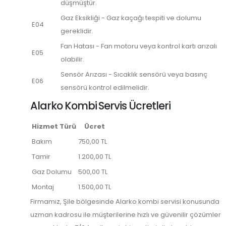
düşmüştür.
Gaz Eksikliği - Gaz kaçağı tespiti ve dolumu
E04
gereklidir.
Fan Hatası - Fan motoru veya kontrol kartı arızalı
E05
olabilir.
Sensör Arızası - Sıcaklık sensörü veya basınç
E06
sensörü kontrol edilmelidir.
Alarko Kombi Servis Ücretleri
Hizmet Türü
Ücret
Bakım
750,00 TL
Tamir
1.200,00 TL
Gaz Dolumu
500,00 TL
Montaj
1.500,00 TL
Firmamız, Şile bölgesinde Alarko kombi servisi konusunda
uzman kadrosu ile müşterilerine hızlı ve güvenilir çözümler