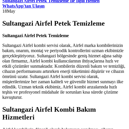
Sultangazi Airfel Petek Temizleme İle İlgili Hemen
WhatsApp'tan Ulaşın
18
May
Sultangazi Airfel Petek Temizleme
Sultangazi Airfel Petek Temizleme
Sultangazi Airfel kombi servisi olarak, Airfel marka kombilerinizin
bakım, onarım, montaj ve periyodik kontrollerini uzman ekibimizle
gerçekleştiriyoruz. Sultangazi bölgesinde geniş hizmet ağına sahip
olan firmamız, Airfel kombi kullanıcılarının ihtiyaçlarına hızlı ve
etkili çözümler sunmaktadır. Kombilerin düzenli bakım ve temizliği,
cihazın performansını artırırken enerji tüketimini düşürür ve cihazın
ömrünü uzatır. Sultangazi Airfel kombi servisi olarak,
müşterilerimize her zaman kaliteli ve güvenilir hizmet sunmayı ilke
edindik. Uzman teknik ekibimiz, Airfel kombi arızalarında hızlı
teşhis ve profesyonel müdahale ile sorunları kısa sürede çözüme
kavuşturur.
Sultangazi Airfel Kombi Bakım
Hizmetleri