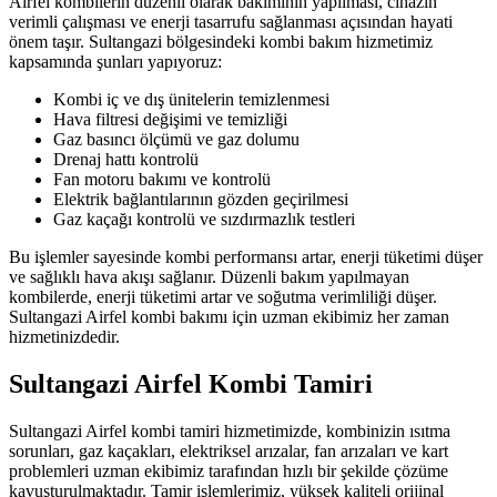
Airfel kombilerin düzenli olarak bakımının yapılması, cihazın
verimli çalışması ve enerji tasarrufu sağlanması açısından hayati
önem taşır. Sultangazi bölgesindeki kombi bakım hizmetimiz
kapsamında şunları yapıyoruz:
Kombi iç ve dış ünitelerin temizlenmesi
Hava filtresi değişimi ve temizliği
Gaz basıncı ölçümü ve gaz dolumu
Drenaj hattı kontrolü
Fan motoru bakımı ve kontrolü
Elektrik bağlantılarının gözden geçirilmesi
Gaz kaçağı kontrolü ve sızdırmazlık testleri
Bu işlemler sayesinde kombi performansı artar, enerji tüketimi düşer
ve sağlıklı hava akışı sağlanır. Düzenli bakım yapılmayan
kombilerde, enerji tüketimi artar ve soğutma verimliliği düşer.
Sultangazi Airfel kombi bakımı için uzman ekibimiz her zaman
hizmetinizdedir.
Sultangazi Airfel Kombi Tamiri
Sultangazi Airfel kombi tamiri hizmetimizde, kombinizin ısıtma
sorunları, gaz kaçakları, elektriksel arızalar, fan arızaları ve kart
problemleri uzman ekibimiz tarafından hızlı bir şekilde çözüme
kavuşturulmaktadır. Tamir işlemlerimiz, yüksek kaliteli orijinal