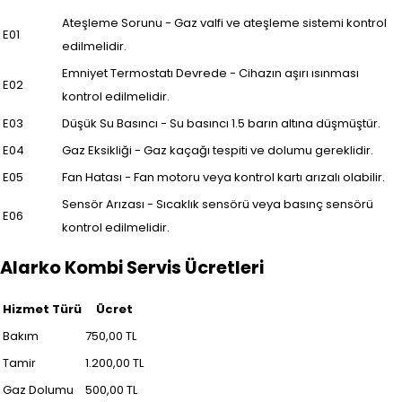
Ateşleme Sorunu - Gaz valfi ve ateşleme sistemi kontrol
E01
edilmelidir.
Emniyet Termostatı Devrede - Cihazın aşırı ısınması
E02
kontrol edilmelidir.
E03
Düşük Su Basıncı - Su basıncı 1.5 barın altına düşmüştür.
E04
Gaz Eksikliği - Gaz kaçağı tespiti ve dolumu gereklidir.
E05
Fan Hatası - Fan motoru veya kontrol kartı arızalı olabilir.
Sensör Arızası - Sıcaklık sensörü veya basınç sensörü
E06
kontrol edilmelidir.
Alarko Kombi Servis Ücretleri
Hizmet Türü
Ücret
Bakım
750,00 TL
Tamir
1.200,00 TL
Gaz Dolumu
500,00 TL